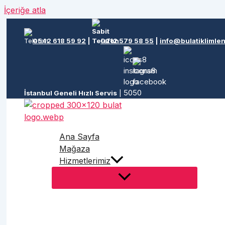
İçeriğe atla
0542 618 59 92
|
0212 579 58 55
|
info@bulatiklimle
İstanbul Geneli Hızlı Servis
|
Ana Sayfa
Mağaza
Hizmetlerimiz