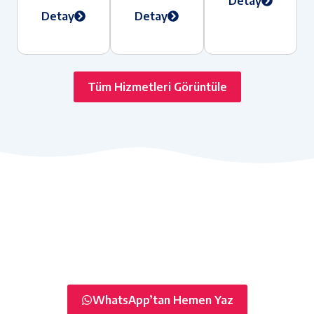
Detay
Detay
Detay
Tüm Hizmetleri Görüntüle
Klima, Kombi ve Beyaz Eşya Servisinde Hızlı ve
Garantili Çözüm
20 yıllık tecrübemizle İstanbul genelinde aynı gün
servis ve profesyonel teknik destek sunuyoruz.
WhatsApp’tan Hemen Yaz