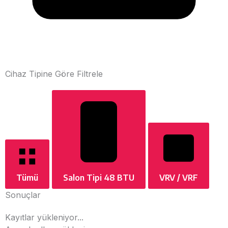
Cihaz Tipine Göre Filtrele
Tümü
Salon Tipi 48 BTU
VRV / VRF
Sonuçlar
Kayıtlar yükleniyor...