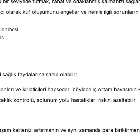
rlu bir seviyede tutmak, rahat ve odaklanmış kalmanızı sağlar
ı olarak küf oluşumunu engeller ve nemle ilgili sorunların ri
ir.
sağlık faydalarına sahip olabilir:
rjenleri ve kirleticileri hapseder, böylece iç ortam havasının kal
lık kontrolü, solunum yolu hastalıkları riskini azaltabilir.
aşam kalitenizi artırmanın ve aynı zamanda para biriktirmenin