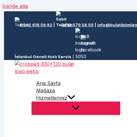
İçeriğe atla
0542 618 59 92
|
0212 579 58 55
|
info@bulatiklimle
İstanbul Geneli Hızlı Servis
|
Ana Sayfa
Mağaza
Hizmetlerimiz