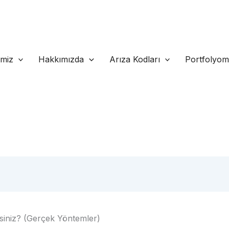
imiz
Hakkımızda
Arıza Kodları
Portfolyo
rsiniz? (Gerçek Yöntemler)