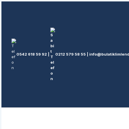
İçeriğe
atla
0542 618 59 92
|
0212 579 58 55
|
info@bulatiklimlen