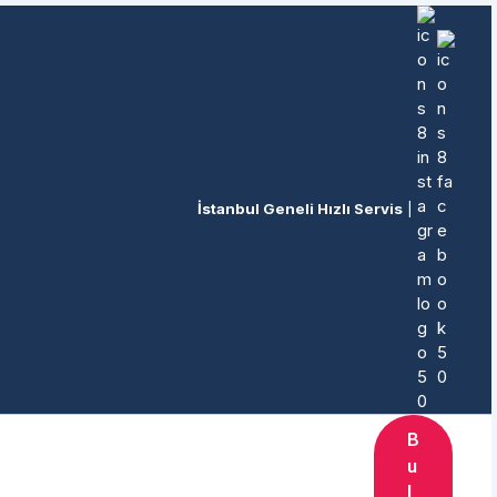
İstanbul Geneli Hızlı Servis
|
B
u
l