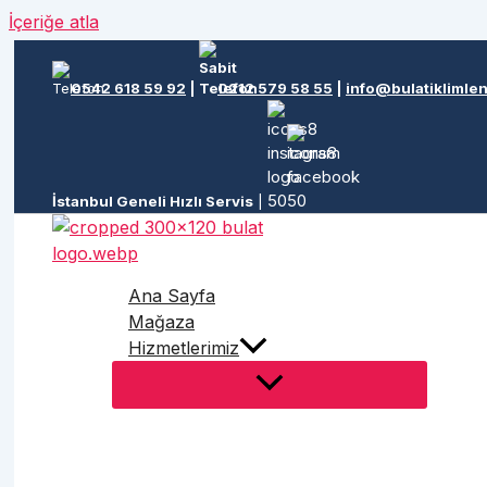
İçeriğe atla
0542 618 59 92
|
0212 579 58 55
|
info@bulatiklimle
İstanbul Geneli Hızlı Servis
|
Ana Sayfa
Mağaza
Hizmetlerimiz