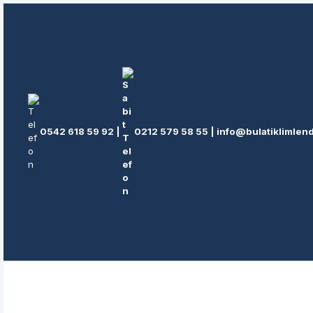
İçeriğe
atla
0542 618 59 92
|
0212 579 58 55
|
info@bulatiklimlen