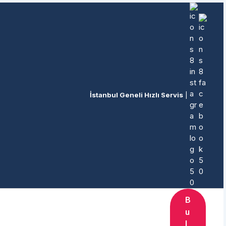
İstanbul Geneli Hızlı Servis
|
B
u
l