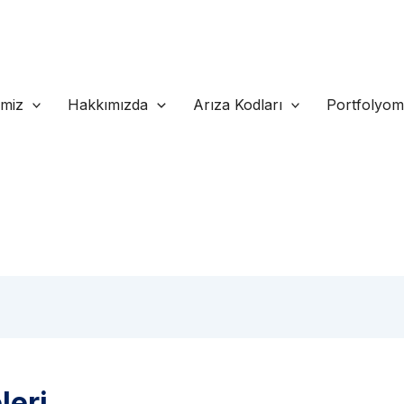
imiz
Hakkımızda
Arıza Kodları
Portfolyo
leri