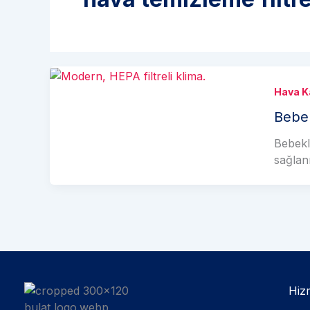
Hava Ka
Bebek
Bebekli
sağlanm
Hizm