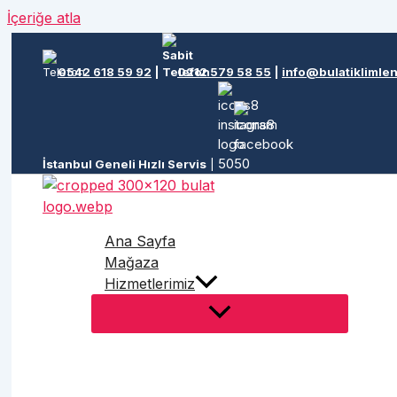
İçeriğe atla
0542 618 59 92
|
0212 579 58 55
|
info@bulatiklimle
İstanbul Geneli Hızlı Servis
|
Ana Sayfa
Mağaza
Hizmetlerimiz