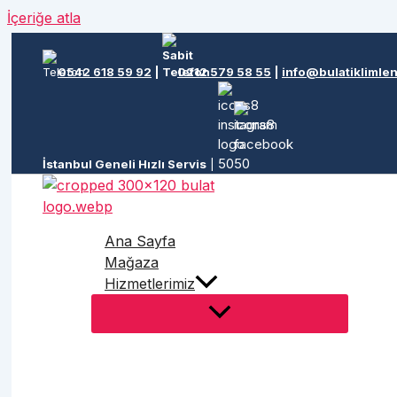
İçeriğe atla
0542 618 59 92
|
0212 579 58 55
|
info@bulatiklimle
İstanbul Geneli Hızlı Servis
|
Ana Sayfa
Mağaza
Hizmetlerimiz