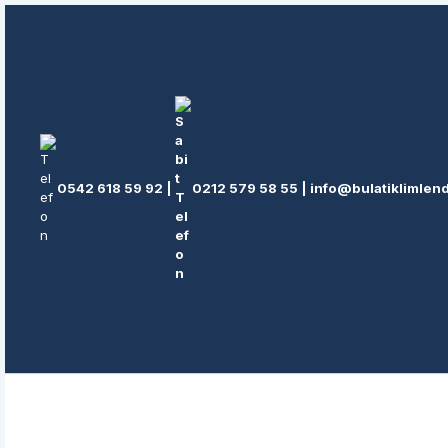
İçeriğe
atla
0542 618 59 92
|
0212 579 58 55
|
info@bulatiklimlen