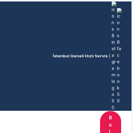
İstanbul Geneli Hızlı Servis
|
B
u
l